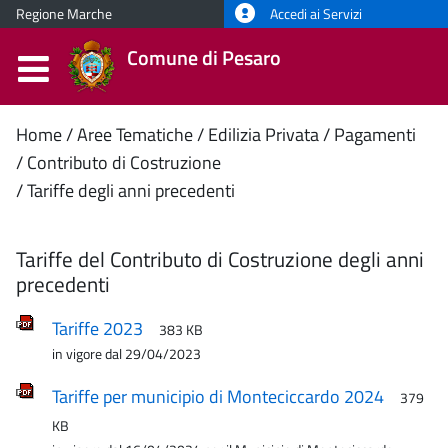
Regione Marche
Accedi ai Servizi
Comune di Pesaro
Contenuto
Home
Aree Tematiche
Edilizia Privata
Pagamenti
Contributo di Costruzione
principale
Tariffe degli anni precedenti
Tariffe del Contributo di Costruzione degli anni
precedenti
Tariffe 2023
383 KB
in vigore dal 29/04/2023
Tariffe per municipio di Monteciccardo 2024
379
KB