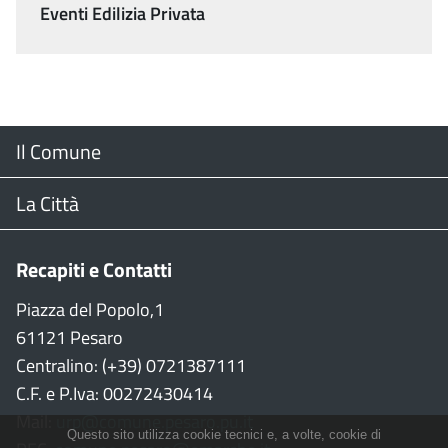
Eventi Edilizia Privata
Menu
Il Comune
Footer
Il Sindaco
La Città
Giunta Comunale
Web Cam
Recapiti e Contatti
Consiglio Comunale
Stradario
Piazza del Popolo,1
61121 Pesaro
CON
WiFi
Centralino: (+39) 0721387111
C.F. e P.Iva: 00272430414
Garante persone con disabilità
Città della Musica
Mail:
urp@comune.pesaro.pu.it
Questo sito utilizza cookie tecnici e, a volte, cookie di