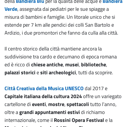
della
Bandiera Blu
per la qualità delle acque e
Bandiera
Verde
, assegnata dai pediatri per le sue spiagge a
misura di bambini e famiglie. Un litorale unico che si
estende per 7 km alle pendici dei colli San Bartolo e
Ardizio, i due promontori che fanno da culla alla città.
Il centro storico della città mantiene ancora la
suddivisione tra cardo e decumano di epoca romana
ed è ricco di
chiese antiche
,
musei
,
biblioteche
,
palazzi storici
e
siti archeologici
, tutti da scoprire.
Città Creativa della Musica UNESCO
dal 2017 e
Capitale italiana della cultura 2024
offre un variegato
cartellone di
eventi
,
mostre
,
spettacoli
tutto l’anno,
oltre a
grandi appuntamenti estivi
di richiamo
internazionale, come il
Rossini Opera Festival
e la