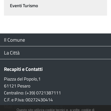
Eventi Turismo
Menu
Il Comune
Footer
Il Sindaco
La Città
Giunta Comunale
Web Cam
Recapiti e Contatti
Consiglio Comunale
Stradario
Piazza del Popolo,1
61121 Pesaro
CON
WiFi
Centralino: (+39) 0721387111
C.F. e P.Iva: 00272430414
Garante persone con disabilità
Città della Musica
Mail:
urp@comune.pesaro.pu.it
Questo sito utilizza cookie tecnici e, a volte, cookie di