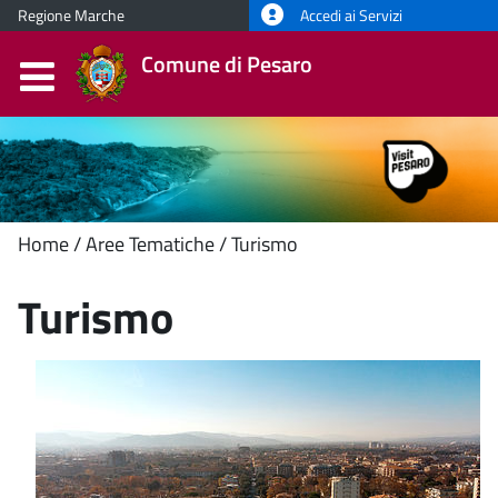
Regione Marche
Accedi ai Servizi
Comune di Pesaro
Contenuto
Home
Aree Tematiche
Turismo
principale
Turismo