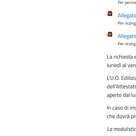
Per permes
Allegat
Per ricon
Allegat
Per ricon
La richiesta 
lunedì al ven
L'U.O. Ediliz
dell'Attestat
aperto dal lu
In caso di im
che dovrà pr
La modulistic