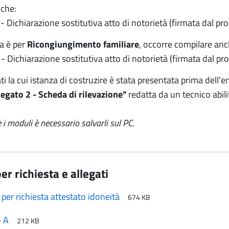
che:
"
- Dichiarazione sostitutiva atto di notorietà (firmata dal p
ta è per
Ricongiungimento familiare
, occorre compilare anc
- Dichiarazione sostitutiva atto di notorietà (firmata dal pro
ati la cui istanza di costruzire è stata presentata prima dell'
legato 2 - Scheda di rilevazione"
redatta da un tecnico abili
 i moduli è necessario salvarli sul PC.
er richiesta e allegati
per richiesta attestato idoneità
674 KB
o A
212 KB