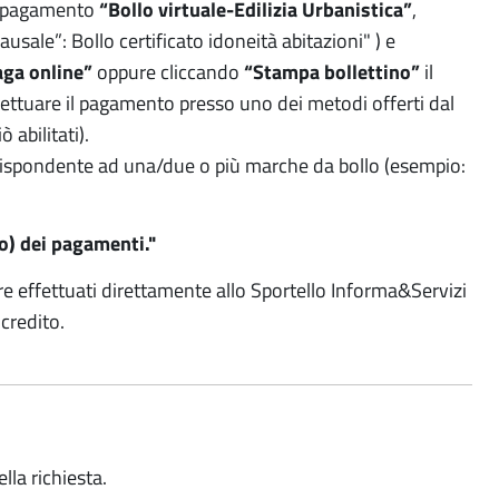
di pagamento
“Bollo virtuale-Edilizia Urbanistica”
,
sale”: Bollo certificato idoneità abitazioni" ) e
ga online”
oppure cliccando
“Stampa bollettino”
il
ttuare il pagamento presso uno dei metodi offerti dal
 abilitati).
rispondente ad una/due o più marche da bollo (esempio:
to) dei pagamenti."
re effettuati direttamente allo Sportello Informa&Servizi
credito.
ella richiesta.