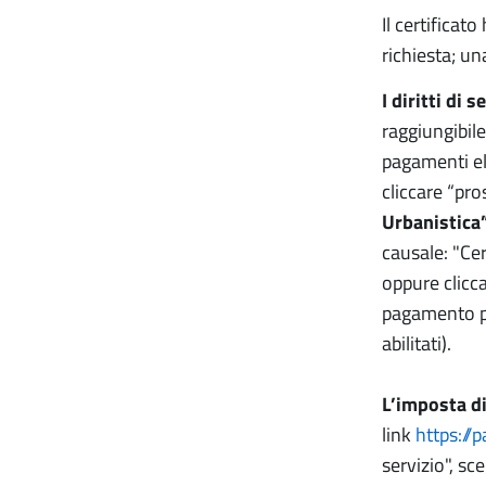
Il certificato
richiesta; un
I diritti di 
raggiungibile
pagamenti el
cliccare “pro
Urbanistica
causale: "Ce
oppure clic
pagamento pr
abilitati).
L’imposta d
link
https://
servizio", sc