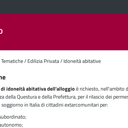
o
Aree Tematiche
La Città
Amministrazione Trasparent
enuto
 Tematiche
Edilizia Privata
Idoneità abitative
ipale
ne
o di idoneità abitativa dell'alloggio
è richiesto, nell'ambito 
 della Questura e della Prefettura, per il rilascio dei perme
il soggiorno in Italia di cittadini extarcomunitari per:
subordinato;
 autonomo;