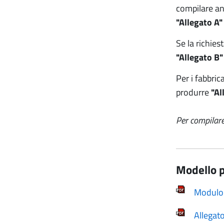
compilare an
"Allegato A
Se la richies
"Allegato B"
Per i fabbric
produrre
"Al
Per compilare
Modello p
Modulo 
Allegat