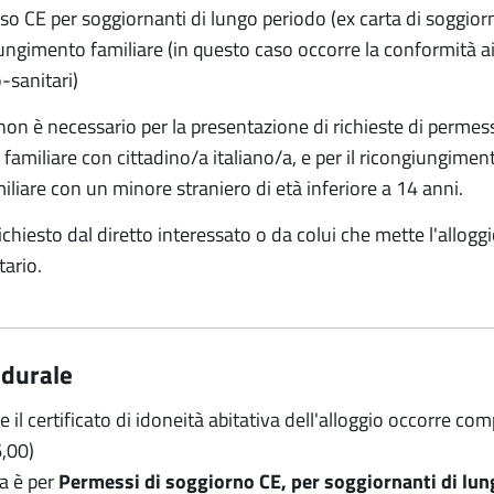
o CE per soggiornanti di lungo periodo (ex carta di soggior
ungimento familiare (in questo caso occorre la conformità ai 
o-sanitari)
o non è necessario per la presentazione di richieste di perme
familiare con cittadino/a italiano/a, e per il ricongiungimen
liare con un minore straniero di età inferiore a 14 anni.
chiesto dal diretto interessato o da colui che mette l'alloggi
omunitario.
edurale
e il certificato di idoneità abitativa dell'alloggio occorre comp
6,00)
ta è per
Permessi di soggiorno CE, per soggiornanti di lungo