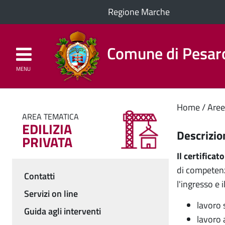
Regione Marche
Comune di Pesar
MENU
Homepage
Il Comune
Cont
Home
Aree
AREA TEMATICA
EDILIZIA
princ
Descrizio
PRIVATA
Il certificat
di competenza
Contatti
l'ingresso e 
Menu
Servizi on line
lavoro 
Guida agli interventi
lavoro