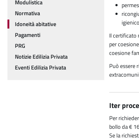
Modulistica
permess
Normativa
ricongi
igienic
Idoneità abitative
Pagamenti
Il certificat
per coesione 
PRG
coesione fami
Notizie Edilizia Privata
Può essere ri
Eventi Edilizia Privata
extrac
Iter proc
Per richieder
bollo da € 1
Se la richies