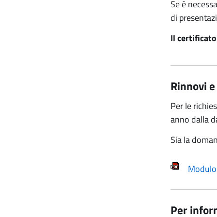
Se è necessa
di presenta
Il certificat
Rinnovi e
Per le richi
anno dalla d
Sia la doman
Modulo 
Per infor