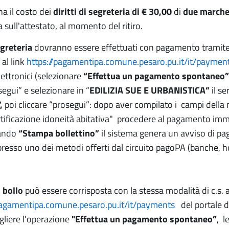
 ha il costo dei
diritti di segreteria di € 30,00
di
due marche 
a sull'attestato, al momento del ritiro.
segreteria
dovranno essere effettuati con pagamento tramite 
 al link
https://pagamentipa.comune.pesaro.pu.it/it/paymen
ettronici (selezionare
“Effettua un pagamento spontaneo”
segui” e selezionare in “
EDILIZIA SUE E URBANISTICA”
il s
”,
poi cliccare “prosegui”: dopo aver compilato i campi della
rtificazione idoneità abitativa" procedere al pagamento imm
cando
“Stampa bollettino”
il sistema genera un avviso di p
esso uno dei metodi offerti dal circuito pagoPA (banche, hom
i bollo
può essere corrisposta con la stessa modalità di c.s. a
pagamentipa.comune.pesaro.pu.it/it/payments
del portale d
egliere l'operazione
"Effettua un pagamento spontaneo”
, l