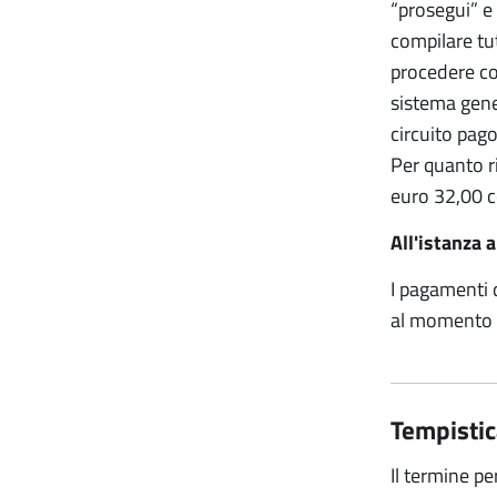
“prosegui” e
compilare tut
procedere co
sistema gene
circuito pago
Per quanto r
euro 32,00 co
All'istanza 
I pagamenti d
al momento d
Tempistic
Il termine per