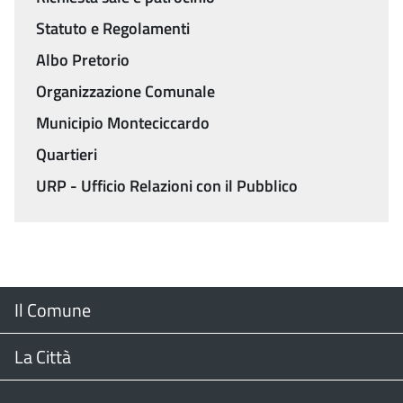
Statuto e Regolamenti
Albo Pretorio
Organizzazione Comunale
Municipio Monteciccardo
Quartieri
URP - Ufficio Relazioni con il Pubblico
Menu
Il Comune
Footer
Il Sindaco
La Città
Giunta Comunale
Web Cam