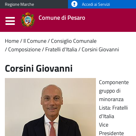
Regione Marche
Accedi ai Servizi
Comune di Pesaro
Contenuto
Home
Il Comune
Consiglio Comunale
Composizione
Fratelli d'Italia
Corsini Giovanni
principale
Corsini Giovanni
Componente
gruppo di
minoranza
Lista: Fratelli
d'Italia
Vice
Presidente