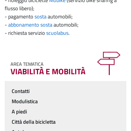
- noleggio biciclette
Mobike
(servizio bike sharing a
flusso libero);
- pagamento
sosta
automobili;
-
abbonamento sosta
automobili;
- richiesta servizio
scuolabus
.
AREA TEMATICA
VIABILITÀ E MOBILITÀ
Contatti
Menu
Modulistica
A piedi
Città della bicicletta