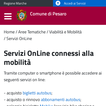
Regione Marche
Accedi ai Servizi
Comune di Pesaro
Contenuto
Home
Aree Tematiche
Viabilità e Mobilità
Servizi OnLine
principale
Servizi OnLine connessi alla
mobilità
Tramite computer o smartphone è possibile accedere ai
seguenti servizi on line:
- acquisto
biglietti autobus
;
- acquisto o rinnovo
abbonamenti autobus
;