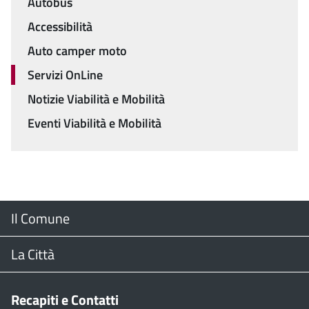
Autobus
Accessibilità
Auto camper moto
Servizi OnLine
Notizie Viabilità e Mobilità
Eventi Viabilità e Mobilità
Menu
Il Comune
Footer
Il Sindaco
La Città
Giunta Comunale
Web Cam
Recapiti e Contatti