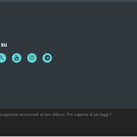
 su
k
witter
Youtube
Instagram
Telegram
avigazione acconsenti al loro utilizzo. Per saperne di più leggi l'