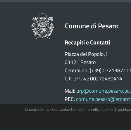
Comune di Pesaro
Recapiti e Contatti
Piazza del Popolo,1
61121 Pesaro
Centralino: (+39) 072138711
C.F. e P.Iva: 00272430414
Mail:
urp@comune.pesaro.pu.
PEC:
comune.pesaro@emarch
Amministrazione Trasparent
Questo sito utilizza cookie tecnici e, a volte, cookie di profilaz