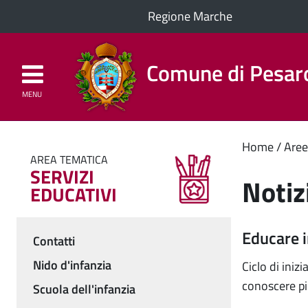
Regione Marche
Comune di Pesar
MENU
Homepage
Il Comune
Cont
Home
Aree
AREA TEMATICA
SERVIZI
princ
Notiz
EDUCATIVI
Educare i
Contatti
Menu
Nido d'infanzia
Ciclo di iniz
conoscere più
Scuola dell'infanzia