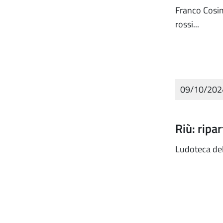
Franco Cosim
rossi...
09/10/20
Riù: ripa
Ludoteca del