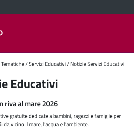
o
Aree Tematiche
La Città
Amministrazione Trasparent
enuto
 Tematiche
Servizi Educativi
Notizie Servizi Educativi
ipale
ie Educativi
n riva al mare 2026
iative gratuite dedicate a bambini, ragazzi e famiglie per
 da vicino il mare, l’acqua e l’ambiente.