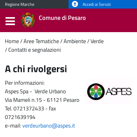
Regione Marche
Accedi ai Servizi
Comune di Pesaro
Contenuto
Home
Aree Tematiche
Ambiente
Verde
Contatti e segnalazioni
principale
A chi rivolgersi
Per informazioni:
Aspes Spa - Verde Urbano
Via Mameli n.15 - 61121 Pesaro
Tel. 0721372433 - fax
0721639194
e-mail:
verdeurbano@aspes.it