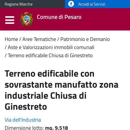
Regione Marche
Accedi ai Servizi
Comune di Pesaro
Contenuto
Home
Aree Tematiche
Patrimonio e Demanio
Aste e Valorizzazioni immobili comunali
principale
Terreno edificabile Chiusa di Ginestreto
Terreno edificabile con
sovrastante manufatto zona
industriale Chiusa di
Ginestreto
Via dell'Industria
Dimensione lotto:
mq. 9.518