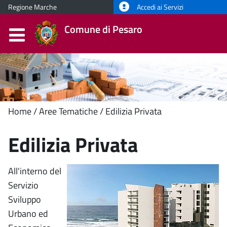
Regione Marche
Accedi ai Servizi
Comune di Pesaro
Contenuto
Home
Aree Tematiche
Edilizia Privata
principale
Edilizia Privata
All'interno del
Servizio
Sviluppo
Urbano ed