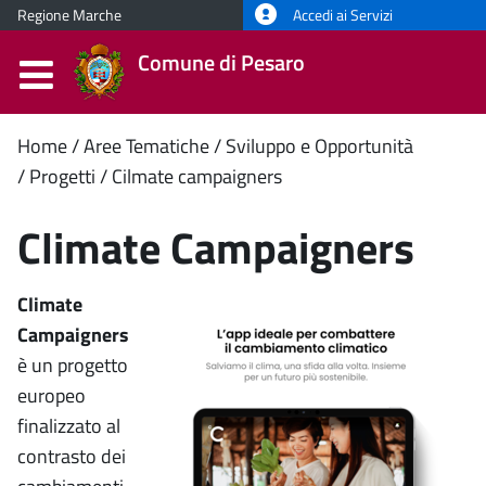
Regione Marche
Accedi ai Servizi
Comune di Pesaro
Contenuto
Home
Aree Tematiche
Sviluppo e Opportunità
Progetti
Cilmate campaigners
principale
Climate Campaigners
Climate
Campaigners
è un progetto
europeo
finalizzato al
contrasto dei