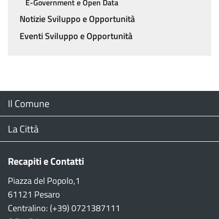
E-Government e Open Data
Notizie Sviluppo e Opportunità
Eventi Sviluppo e Opportunità
Menu
Il Comune
Footer
Il Sindaco
La Città
Giunta Comunale
Web Cam
Recapiti e Contatti
Consiglio Comunale
Stradario
Piazza del Popolo,1
61121 Pesaro
CON
WiFi
Centralino: (+39) 0721387111