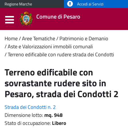
Regione Marche
Accedi ai Servizi
Comune di Pesaro
Contenuto
Home
Aree Tematiche
Patrimonio e Demanio
Aste e Valorizzazioni immobili comunali
principale
Terreno edificabile con rudere strada dei Condotti
Terreno edificabile con
sovrastante rudere sito in
Pesaro, strada dei Condotti 2
Strada dei Condotti n. 2
Dimensione lotto:
mq. 948
Stato di occupazione:
Libero