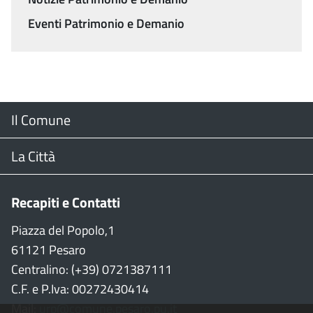
Eventi Patrimonio e Demanio
Menu
Il Comune
Footer
Il Sindaco
La Città
Giunta Comunale
Web Cam
Recapiti e Contatti
Consiglio Comunale
Stradario
Piazza del Popolo,1
61121 Pesaro
CON
WiFi
Centralino: (+39) 0721387111
C.F. e P.Iva: 00272430414
Garante persone con disabilità
Città della Musica
Mail:
urp@comune.pesaro.pu.it