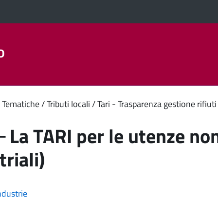
o
Aree Tematiche
La Città
Amministrazione Trasparent
enuto
 Tematiche
Tributi locali
Tari - Trasparenza gestione rifiuti
ipale
 La TARI per le utenze no
riali)
ndustrie