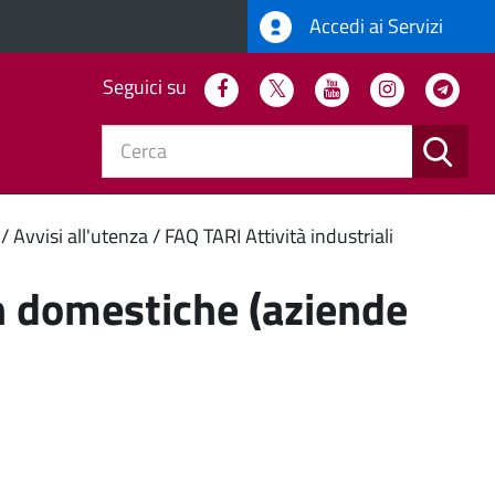
Accedi ai Servizi
Seguici su
Facebook
Twitter
Youtube
Instagram
Tel
CERC
e
Novità in Comune
Avvisi all'utenza
FAQ TARI Attività industriali
n domestiche (aziende