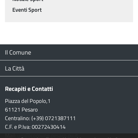
Eventi Sport
Menu
Il Comune
Footer
Il Sindaco
La Città
Giunta Comunale
Web Cam
Recapiti e Contatti
Consiglio Comunale
Stradario
Piazza del Popolo,1
61121 Pesaro
CON
WiFi
Centralino: (+39) 0721387111
C.F. e P.Iva: 00272430414
Garante persone con disabilità
Città della Musica
Mail:
urp@comune.pesaro.pu.it