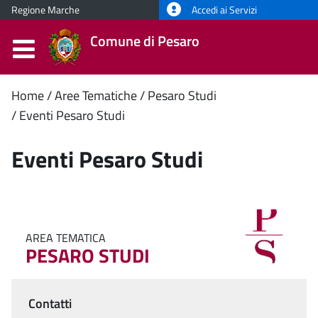
Regione Marche
Accedi ai Servizi
Comune di Pesaro
Contenuto
Home
Aree Tematiche
Pesaro Studi
Eventi Pesaro Studi
principale
Eventi Pesaro Studi
AREA TEMATICA
PESARO STUDI
Contatti