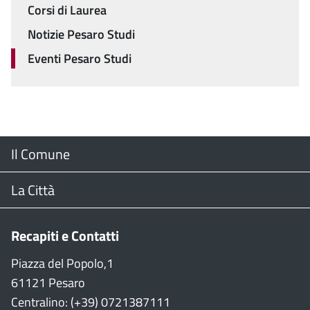
Menu
Corsi di Laurea
Notizie Pesaro Studi
Eventi Pesaro Studi
Menu
Il Comune
Footer
Il Sindaco
La Città
Giunta Comunale
Web Cam
Recapiti e Contatti
Consiglio Comunale
Stradario
Piazza del Popolo,1
61121 Pesaro
CON
WiFi
Centralino: (+39) 0721387111