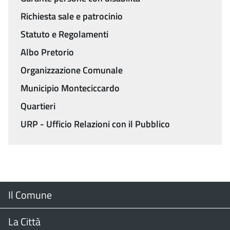
Richiesta sale e patrocinio
Statuto e Regolamenti
Albo Pretorio
Organizzazione Comunale
Municipio Monteciccardo
Quartieri
URP - Ufficio Relazioni con il Pubblico
Menu
Il Comune
Footer
Il Sindaco
La Città