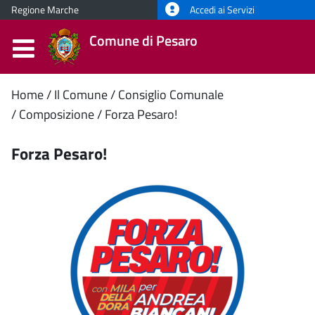
Regione Marche
Accedi ai Servizi
Comune di Pesaro
Contenuto
Home
Il Comune
Consiglio Comunale
Composizione
Forza Pesaro!
principale
Forza Pesaro!