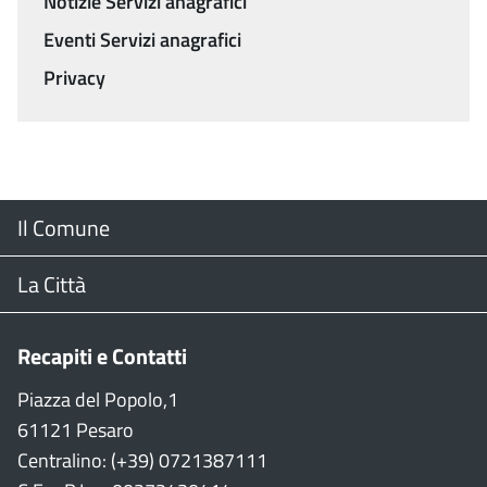
Notizie Servizi anagrafici
Eventi Servizi anagrafici
Privacy
Menu
Il Comune
Footer
Il Sindaco
La Città
Giunta Comunale
Web Cam
Recapiti e Contatti
Consiglio Comunale
Stradario
Piazza del Popolo,1
61121 Pesaro
CON
WiFi
Centralino: (+39) 0721387111