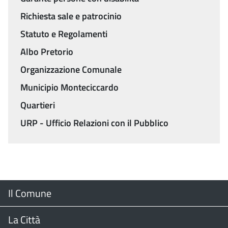
Richiesta sale e patrocinio
Statuto e Regolamenti
Albo Pretorio
Organizzazione Comunale
Municipio Monteciccardo
Quartieri
URP - Ufficio Relazioni con il Pubblico
Menu
Il Comune
Footer
Il Sindaco
La Città