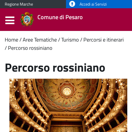
Regione Marche
Accedi ai Servizi
Comune di Pesaro
Contenuto
Home
Aree Tematiche
Turismo
Percorsi e itinerari
Percorso rossiniano
principale
Percorso rossiniano