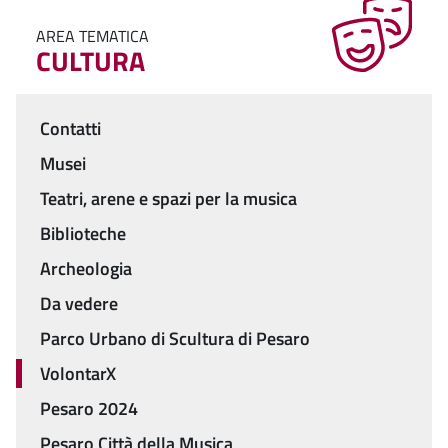
AREA TEMATICA
CULTURA
Contatti
Menu
Musei
Teatri, arene e spazi per la musica
Biblioteche
Archeologia
Da vedere
Parco Urbano di Scultura di Pesaro
VolontarX
Pesaro 2024
Pesaro Città della Musica