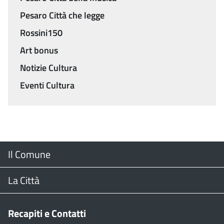
Pesaro Città che legge
Rossini150
Art bonus
Notizie Cultura
Eventi Cultura
Menu
Il Comune
Footer
Il Sindaco
La Città
Giunta Comunale
Web Cam
Recapiti e Contatti