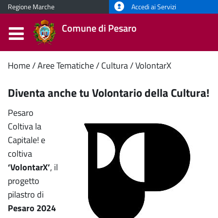
Regione Marche
Accedi ai Servizi
Comune di Pesaro
Contenuto
Home
Aree Tematiche
Cultura
VolontarX
principale
Diventa anche tu Volontario della Cultura!
Pesaro
Coltiva la
Capitale! e
coltiva
‘VolontarX’
, il
progetto
pilastro di
Pesaro 2024