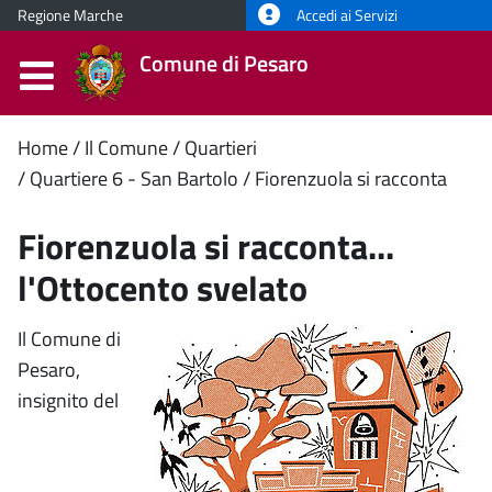
Regione Marche
Accedi ai Servizi
Comune di Pesaro
Contenuto
Home
Il Comune
Quartieri
Quartiere 6 - San Bartolo
Fiorenzuola si racconta
principale
Fiorenzuola si racconta...
l'Ottocento svelato
Il Comune di
Pesaro,
insignito del