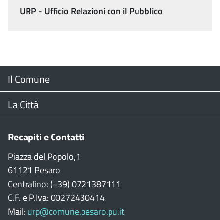
URP - Ufficio Relazioni con il Pubblico
Menu
Il Comune
Footer
Il Sindaco
La Città
Giunta Comunale
Web Cam
Recapiti e Contatti
Consiglio Comunale
Stradario
Piazza del Popolo,1
61121 Pesaro
CON
WiFi
Centralino: (+39) 0721387111
C.F. e P.Iva: 00272430414
Garante persone con disabilità
Città della Musica
Mail:
urp@comune.pesaro.pu.it