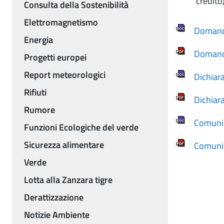
credito
Consulta della Sostenibilità
Elettromagnetismo
Domanda
Energia
Domanda
Progetti europei
Report meteorologici
Dichiar
Rifiuti
Dichiar
Rumore
Comunic
Funzioni Ecologiche del verde
Sicurezza alimentare
Comunic
Verde
Lotta alla Zanzara tigre
Derattizzazione
Notizie Ambiente