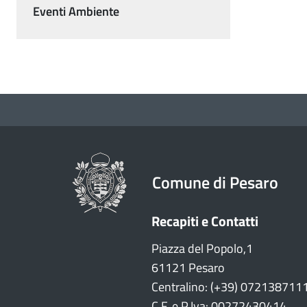
Eventi Ambiente
Comune di Pesaro
Recapiti e Contatti
Piazza del Popolo,1
61121 Pesaro
Centralino: (+39) 072138711
C.F. e P.Iva: 00272430414