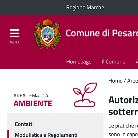
Regione Marche
Comune di Pesar
MENU
Homepage
Il Comune
Cont
Home
Aree
princ
AREA TEMATICA
Autoriz
AMBIENTE
sotter
Contatti
Le pratiche r
Menu
sono in capo
Modulistica e Regolamenti