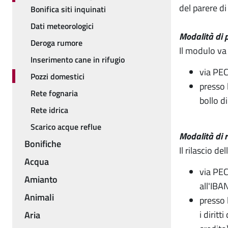
del parere d
Bonifica siti inquinati
Dati meteorologici
Modalità di 
Deroga rumore
Il modulo va 
Inserimento cane in rifugio
via PEC
Pozzi domestici
presso 
Rete fognaria
bollo d
Rete idrica
Scarico acque reflue
Modalità di r
Bonifiche
Il rilascio d
Acqua
via PEC
Amianto
all'IB
Animali
presso 
i dirit
Aria