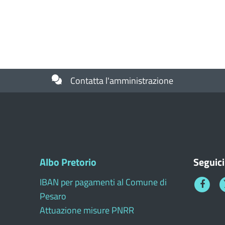
Contatta l'amministrazione
Albo Pretorio
Seguici
IBAN per pagamenti al Comune di
Faceboo
T
Pesaro
1
Attuazione misure PNRR