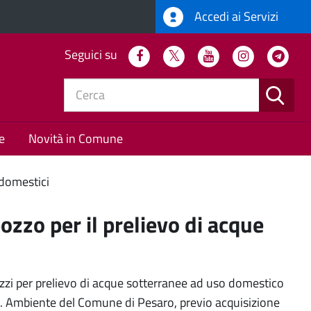
Accedi ai Servizi
Seguici su
Facebook
Twitter
Youtube
Instagram
Tel
CERC
e
Novità in Comune
domestici
ozzo per il prelievo di acque
 pozzi per prelievo di acque sotterranee ad uso domestico
.O. Ambiente del Comune di Pesaro, previo acquisizione