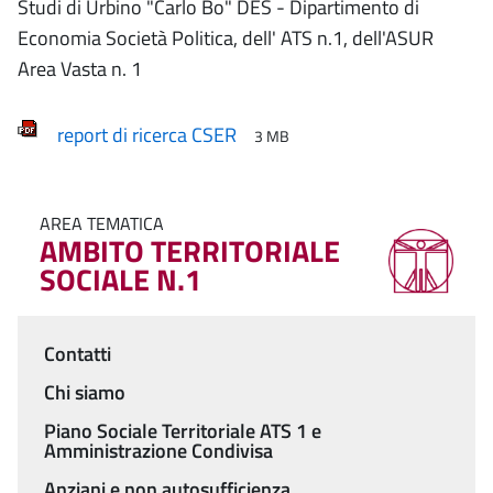
Studi di Urbino "Carlo Bo" DES - Dipartimento di
Economia Società Politica, dell' ATS n.1, dell'ASUR
Area Vasta n. 1
report di ricerca CSER
3 MB
AREA TEMATICA
AMBITO TERRITORIALE
SOCIALE N.1
Contatti
Menu
Chi siamo
Piano Sociale Territoriale ATS 1 e
Amministrazione Condivisa
Anziani e non autosufficienza