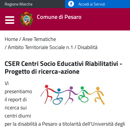
Regione Marche
Accedi ai Servizi
Comune di Pesaro
Contenuto
Home
Aree Tematiche
Ambito Territoriale Sociale n.1
Disabilità
principale
CSER Centri Socio Educativi Riabilitativi -
Progetto di ricerca-azione
Vi
presentiamo
il report di
ricerca sui
centri diurni
per la disabilità a Pesaro a titolarità dell'Università degli