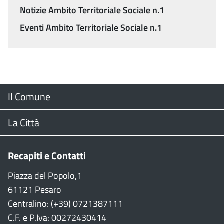
Notizie Ambito Territoriale Sociale n.1
Eventi Ambito Territoriale Sociale n.1
Menu
Il Comune
Footer
Il Sindaco
La Città
Giunta Comunale
Web Cam
Recapiti e Contatti
Consiglio Comunale
Stradario
Piazza del Popolo,1
61121 Pesaro
CON
WiFi
Centralino: (+39) 0721387111
C.F. e P.Iva: 00272430414