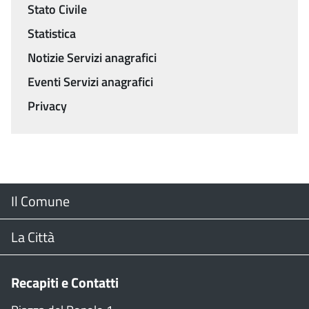
Stato Civile
Statistica
Notizie Servizi anagrafici
Eventi Servizi anagrafici
Privacy
Menu
Il Comune
Footer
Il Sindaco
La Città
Giunta Comunale
Web Cam
Recapiti e Contatti
Consiglio Comunale
Stradario