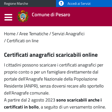
Regione Marche
Accedi ai Servizi
Comune di Pesaro
Contenuto
Home
Aree Tematiche
Servizi Anagrafici
Certificati on line
principale
Certificati anagrafici scaricabili online
I cittadini possono scaricare i certificati anagrafici per
proprio conto o per un famigliare direttamente dal
portale dell'Anagrafe Nazionale della Popolazione
Residente (ANPR), senza doversi recare allo sportello
dell'Anagrafe comunale.
A partire dal 2 agosto 2023
sono scaricabili anche i
certificati in bollo
, a seguito di un versamento online.