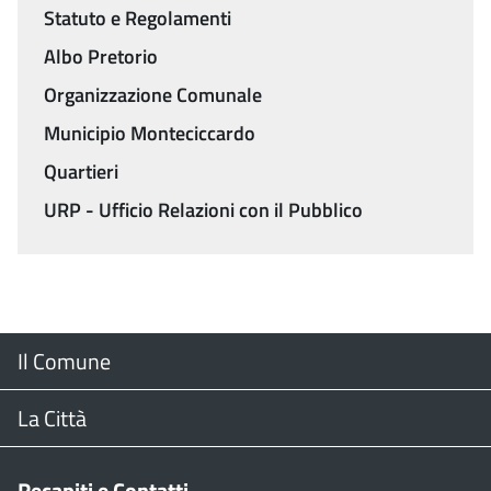
Statuto e Regolamenti
Albo Pretorio
Organizzazione Comunale
Municipio Monteciccardo
Quartieri
URP - Ufficio Relazioni con il Pubblico
Menu
Il Comune
Footer
Il Sindaco
La Città
Giunta Comunale
Web Cam
Recapiti e Contatti