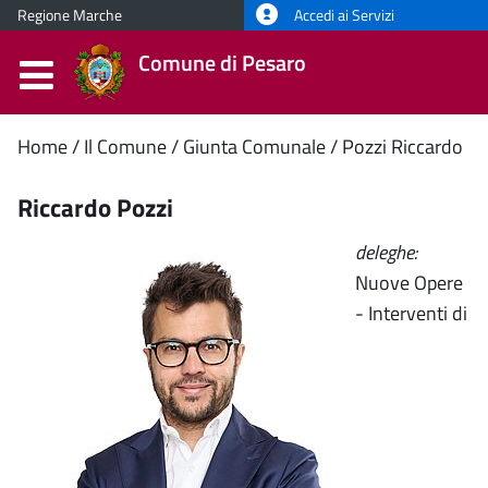
Regione Marche
Accedi ai Servizi
Comune di Pesaro
Contenuto
Home
Il Comune
Giunta Comunale
Pozzi Riccardo
principale
Riccardo Pozzi
deleghe:
Nuove Opere
- Interventi di