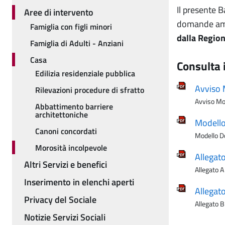
Il presente 
Aree di intervento
domande amm
Famiglia con figli minori
dalla Regio
Famiglia di Adulti - Anziani
Casa
Consulta 
Edilizia residenziale pubblica
Avviso 
Rilevazioni procedure di sfratto
Avviso Mo
Abbattimento barriere
architettoniche
Modell
Canoni concordati
Modello D
Morosità incolpevole
Allegat
Altri Servizi e benefici
Allegato A
Inserimento in elenchi aperti
Allegat
Privacy del Sociale
Allegato 
Notizie Servizi Sociali