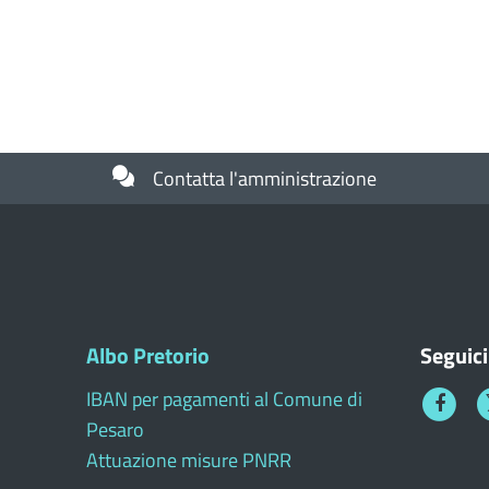
Contatta l'amministrazione
Albo Pretorio
Seguici
IBAN per pagamenti al Comune di
Faceboo
T
Pesaro
1
Attuazione misure PNRR