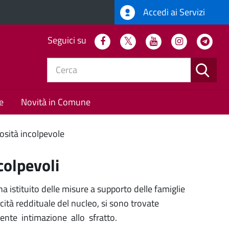
Accedi ai Servizi
Seguici su
Facebook
Twitter
Youtube
Instagram
Tel
CERC
e
Novità in Comune
sità incolpevole
colpevoli
 istituito delle misure a supporto delle famiglie
cità reddituale del nucleo, si sono trovate
ente intimazione allo sfratto.