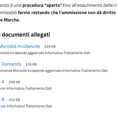
Bando è una
procedura “aperta”
fino all’esaurimento delle ri
issibili
fermo restando che l’ammissione non dà diritto a
ne Marche.
i documenti allegati
Morosità Incolpevole
329 KB
rosità Incolpevole aggiornato Informativa Trattamento Dati
o Domanda
316 KB
omanda Morosità Incolpevole aggiornato Informativa Trattamento Dati
o A
299 KB
 con Informativa Trattamento Dati
o B
252 KB
B con Informativa Trattamento Dati