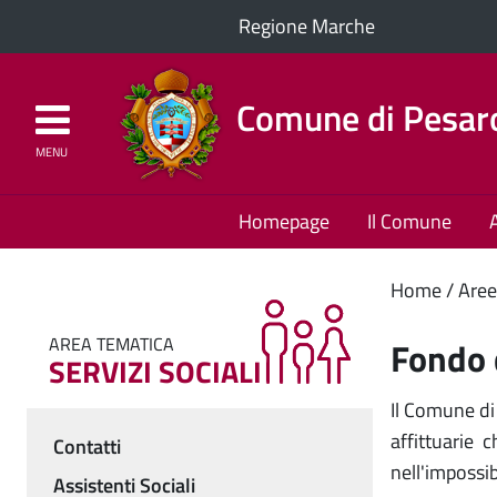
Regione Marche
Comune di Pesar
MENU
Homepage
Il Comune
Cont
Home
Aree
princ
AREA TEMATICA
Fondo d
SERVIZI SOCIALI
Il Comune di
affittuarie c
Contatti
Menu
nell'impossi
Assistenti Sociali