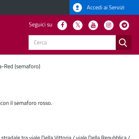
Accedi ai Servizi
Seguici su
Facebook
Twitter
Youtube
Instagram
Tel
CERC
e
Novità in Comune
ta-Red (semaforo)
o con il semaforo rosso.
tradale tra viale Della Vittoria / viale Della Repubblica /