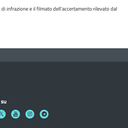
 di infrazione e il filmato dell'accertamento rilevato dal
 su
k
witter
Youtube
Instagram
Telegram