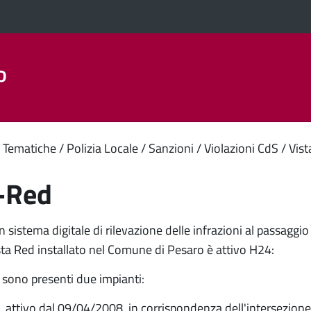
o
Aree Tematiche
La Città
Amministrazione Trasparent
enuto
 Tematiche
Polizia Locale
Sanzioni
Violazioni CdS
Vis
ipale
-Red
 sistema digitale di rilevazione delle infrazioni al passaggi
ista Red installato nel Comune di Pesaro è attivo H24:
sono presenti due impianti:
o, attivo dal 09/04/2008, in corrispondenza dell'intersezione s