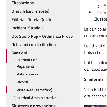
Circolazione
largo A
Disabili (circ. e sosta)
il seco
Giusepp
Edilizia - Tutela Quiete
Incidenti Stradali
La particolar
criptato com
Occ Suolo Pup - Ordinanze Provv
Relazioni con il cittadino
Le attività 
Polizia Local
Sanzioni
Violazioni CdS
L'obbligo di 
Pagamenti
dall'apposizi
Rateizzazioni
Si informa l
Ricorsi
Vista Red ha
Vista-Red (semaforo)
e successive 
Violazioni Amministrative
Sicurezza e prevenzione