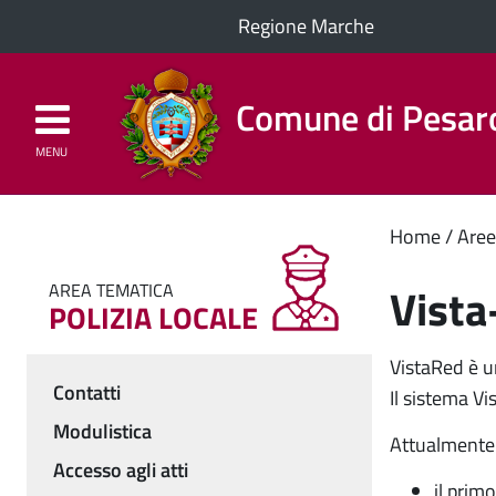
Regione Marche
Comune di Pesar
MENU
Homepage
Il Comune
Cont
Home
Aree
princ
Vista
AREA TEMATICA
POLIZIA LOCALE
VistaRed è un
Contatti
Il sistema V
Menu
Modulistica
Attualmente 
Accesso agli atti
il prim