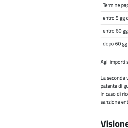
Termine p
entro 5 gg d
entro 60 gg 
dopo 60 gg 
Agli importi 
La seconda v
patente di g
In caso di ri
sanzione entr
Visione