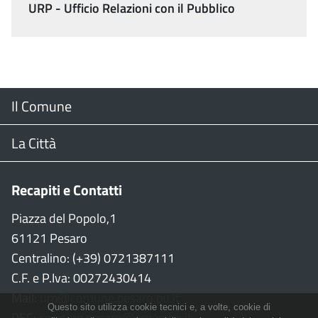
URP - Ufficio Relazioni con il Pubblico
Menu
Il Comune
Footer
Il Sindaco
La Città
Giunta Comunale
Web Cam
Recapiti e Contatti
Consiglio Comunale
Stradario
Piazza del Popolo,1
61121 Pesaro
CON
WiFi
Centralino: (+39) 0721387111
C.F. e P.Iva: 00272430414
Garante persone con disabilità
Città della Musica
Mail:
urp@comune.pesaro.pu.it
Questo sito utilizza cookie tecnici e, a volte, cookie di
PEC:
comune.pesaro@emarche.it