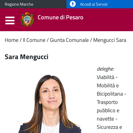
Regione Marche
Accedi ai Servizi
Comune di Pesaro
Contenuto
Home
Il Comune
Giunta Comunale
Mengucci Sara
principale
Sara Mengucci
deleghe:
Viabilità -
Mobilità e
Bicipolitana -
Trasporto
pubblico e
navette -
Sicurezza e