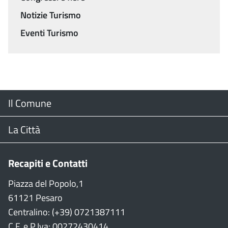
Notizie Turismo
Eventi Turismo
Menu
Il Comune
Footer
Il Sindaco
La Città
Giunta Comunale
Web Cam
Recapiti e Contatti
Consiglio Comunale
Stradario
Piazza del Popolo,1
61121 Pesaro
CON
WiFi
Centralino: (+39) 0721387111
C.F. e P.Iva: 00272430414