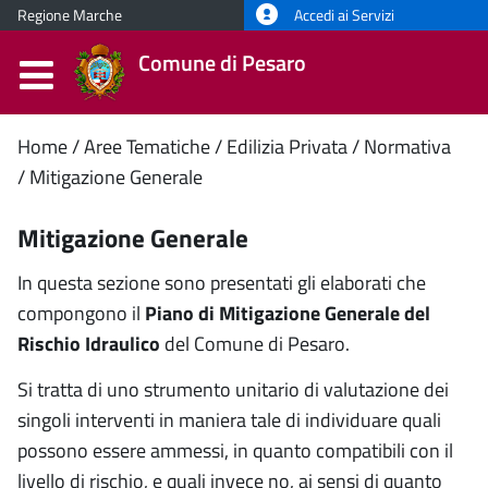
Regione Marche
Accedi ai Servizi
Comune di Pesaro
Contenuto
Home
Aree Tematiche
Edilizia Privata
Normativa
Mitigazione Generale
principale
Mitigazione Generale
In questa sezione sono presentati gli elaborati che
compongono il
Piano di Mitigazione Generale del
Rischio Idraulico
del Comune di Pesaro.
Si tratta di uno strumento unitario di valutazione dei
singoli interventi in maniera tale di individuare quali
possono essere ammessi, in quanto compatibili con il
livello di rischio, e quali invece no, ai sensi di quanto