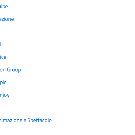
uipe
azione
i
ice
ion Group
pici
njoy
imazione e Spettacolo