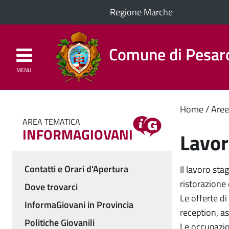
Regione Marche
Comune di Pesar
MENU
Homepage
Il Comune
Cont
Home
Aree
AREA TEMATICA
princ
INFORMAGIOVANI
Lavor
Contatti e Orari d'Apertura
Il lavoro sta
Menu
ristorazione
Dove trovarci
Le offerte di
InformaGiovani in Provincia
reception, as
Politiche Giovanili
Le occupazion