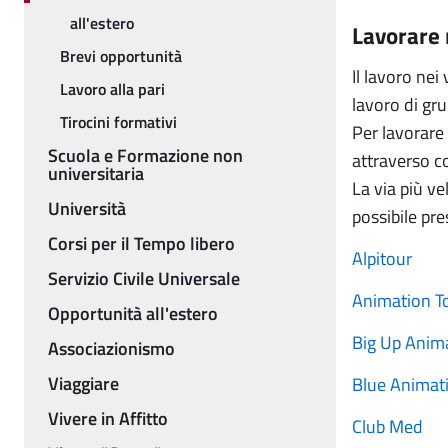
all'estero
Lavorare n
Brevi opportunità
Il lavoro nei
Lavoro alla pari
lavoro di gr
Tirocini formativi
Per lavorare
Scuola e Formazione non
attraverso co
universitaria
La via più ve
Università
possibile pre
Corsi per il Tempo libero
Alpitour
Servizio Civile Universale
Animation T
Opportunità all'estero
Big Up Anim
Associazionismo
Viaggiare
Blue Animat
Vivere in Affitto
Club Med