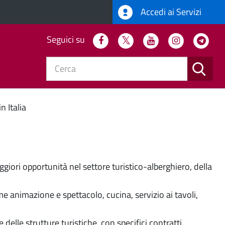
Accedi ai Servizi
Seguici su
Facebook
Twitter
Youtube
Instagram
Tel
CERC
e
Novità in Comune
in Italia
maggiori opportunità nel settore turistico-alberghiero, della
me animazione e spettacolo, cucina, servizio ai tavoli,
delle strutture turistiche, con specifici contratti