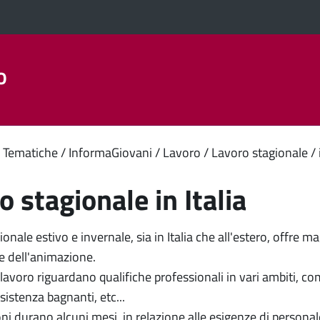
o
Aree Tematiche
La Città
Amministrazione Trasparent
enuto
 Tematiche
InformaGiovani
Lavoro
Lavoro stagionale
ipale
o stagionale in Italia
gionale estivo e invernale, sia in Italia che all'estero, offre 
 e dell'animazione.
 lavoro riguardano qualifiche professionali in vari ambiti, co
sistenza bagnanti, etc...
i durano alcuni mesi, in relazione alle esigenze di personale 