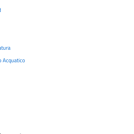
d
iatura
o Acquatico