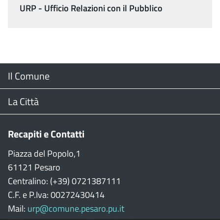
URP - Ufficio Relazioni con il Pubblico
Menu
Il Comune
Footer
Il Sindaco
La Città
Giunta Comunale
Web Cam
Recapiti e Contatti
Consiglio Comunale
Stradario
Piazza del Popolo,1
61121 Pesaro
CON
WiFi
Centralino: (+39) 0721387111
C.F. e P.Iva: 00272430414
Garante persone con disabilità
Città della Musica
Mail:
urp@comune.pesaro.pu.it