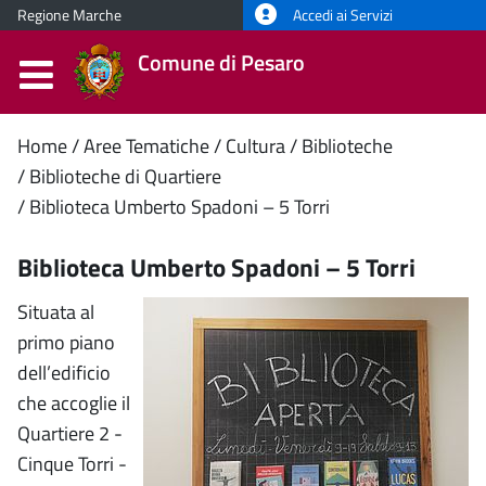
Regione Marche
Accedi ai Servizi
Comune di Pesaro
Contenuto
Home
Aree Tematiche
Cultura
Biblioteche
Biblioteche di Quartiere
principale
Biblioteca Umberto Spadoni – 5 Torri
Biblioteca Umberto Spadoni – 5 Torri
Situata al
primo piano
dell’edificio
che accoglie il
Quartiere 2 -
Cinque Torri -