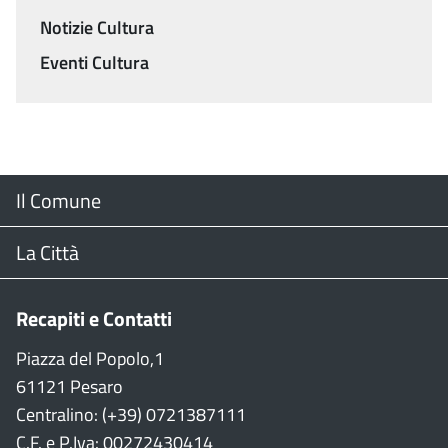
Notizie Cultura
Eventi Cultura
Menu
Il Comune
Footer
Il Sindaco
La Città
Giunta Comunale
Web Cam
Recapiti e Contatti
Consiglio Comunale
Stradario
Piazza del Popolo,1
61121 Pesaro
CON
WiFi
Centralino: (+39) 0721387111
C.F. e P.Iva: 00272430414