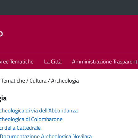
o
Aree Tematiche
La Città
Amministrazione Trasparent
enuto
 Tematiche
Cultura
Archeologia
ipale
gia
cheologica di via dell’Abbondanza
rcheologica di Colombarone
ci della Cattedrale
 Documentazione Archeologica Novilara