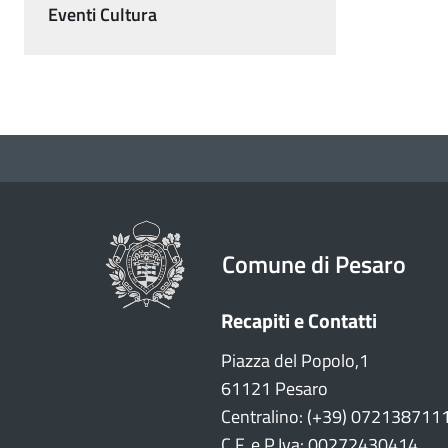
Eventi Cultura
Comune di Pesaro
Recapiti e Contatti
Piazza del Popolo,1
61121 Pesaro
Centralino: (+39) 072138711
C.F. e P.Iva: 00272430414