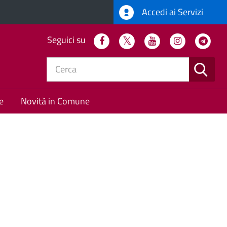
Accedi ai Servizi
Seguici su
Facebook
Twitter
Youtube
Instagram
Tel
CERC
e
Novità in Comune