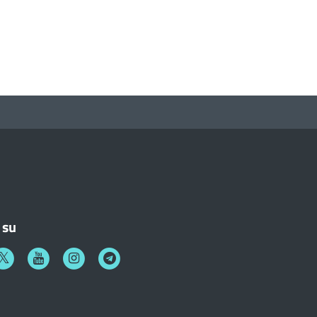
 su
k
witter
Youtube
Instagram
Telegram