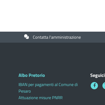
Contatta l'amministrazione
Albo Pretorio
Seguici
IBAN per pagamenti al Comune di
Faceboo
T
Pesaro
1
Attuazione misure PNRR