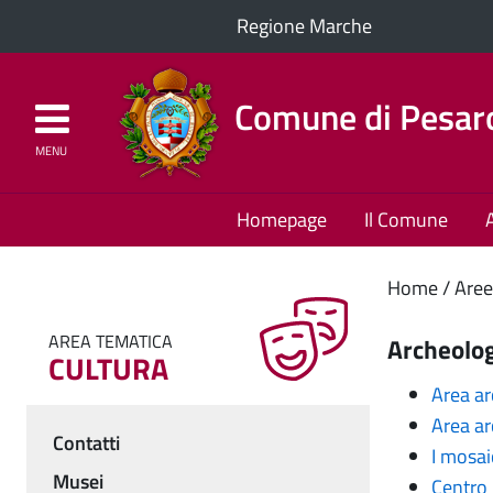
Regione Marche
Comune di Pesar
MENU
Homepage
Il Comune
Cont
Home
Aree
princ
AREA TEMATICA
Archeolo
CULTURA
Area ar
Area a
Contatti
I mosai
Menu
Musei
Centro