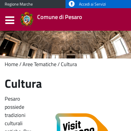
Regione Marche
Accedi ai Servizi
Comune di Pesaro
Contenuto
Home
Aree Tematiche
Cultura
principale
Cultura
Pesaro
possiede
tradizioni
culturali