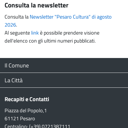
Consulta la newsletter
Consulta la
Newsletter "Pesaro Cultura" di agosto
2026
.
Al seguente
link
è possibile prendere visione
dell'elenco con gli ultimi numeri pubblicati.
Menu
Il Comune
Footer
Il Sindaco
La Città
Giunta Comunale
Web Cam
Recapiti e Contatti
Consiglio Comunale
Stradario
Piazza del Popolo,1
61121 Pesaro
CON
WiFi
Centralino: (+39) 0721387111