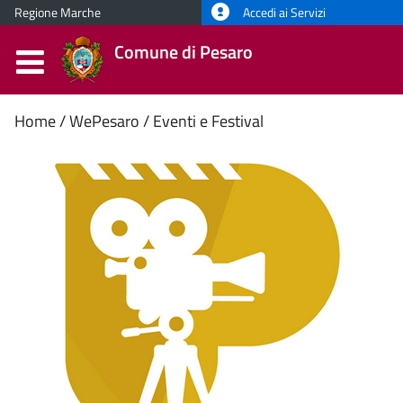
Regione Marche
Accedi ai Servizi
Comune di Pesaro
Contenuto
Home
WePesaro
Eventi e Festival
principale