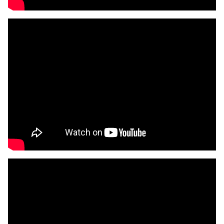
<\div>