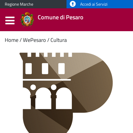
Regione Marche
Accedi ai Servizi
Comune di Pesaro
Contenuto
Home
WePesaro
Cultura
principale