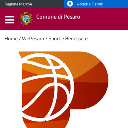
Regione Marche
Accedi ai Servizi
Comune di Pesaro
Contenuto
Home
WePesaro
Sport e Benessere
principale