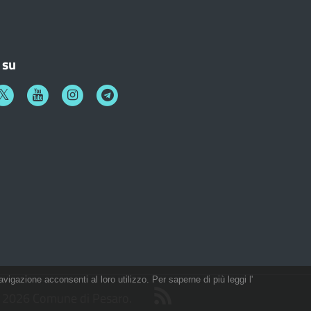
 su
k
witter
Youtube
Instagram
Telegram
avigazione acconsenti al loro utilizzo. Per saperne di più leggi l'
 2026 Comune di Pesaro.