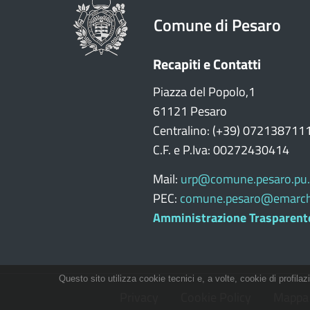
Comune di Pesaro
Recapiti e Contatti
Piazza del Popolo,1
61121 Pesaro
Centralino: (+39) 072138711
C.F. e P.Iva: 00272430414
Mail:
urp@comune.pesaro.pu.
PEC:
comune.pesaro@emarch
Amministrazione Trasparent
Questo sito utilizza cookie tecnici e, a volte, cookie di profilaz
Privacy
Cookie Policy
Mappa