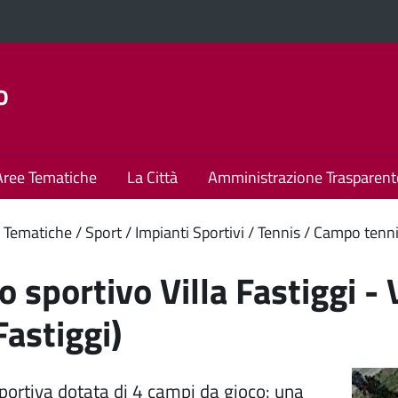
o
Aree Tematiche
La Città
Amministrazione Trasparent
enuto
 Tematiche
Sport
Impianti Sportivi
Tennis
Campo tennis 
ipale
 sportivo Villa Fastiggi - V
Fastiggi)
sportiva dotata di 4 campi da gioco: una