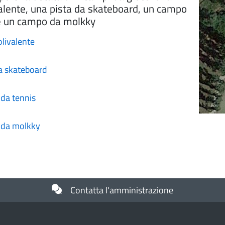
valente, una pista da skateboard, un campo
e un campo da molkky
olivalente
a skateboard
da tennis
da molkky
Contatta l'amministrazione