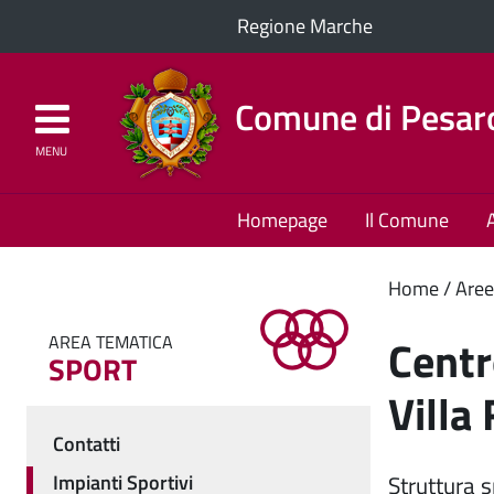
Regione Marche
Comune di Pesar
MENU
Homepage
Il Comune
Cont
Home
Aree
princ
Centro
AREA TEMATICA
SPORT
Villa 
Contatti
Menu
Impianti Sportivi
Struttura 