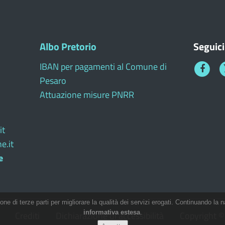
Albo Pretorio
Seguici
IBAN per pagamenti al Comune di
Faceboo
T
Pesaro
1
Attuazione misure PNRR
it
e.it
e
ione di terze parti per migliorare la qualità dei servizi erogati. Continuando la n
informativa estesa
.
Crediti
Dichiarazione di accessibilità
Copyright ©