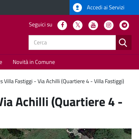
Accedi ai Servizi
Seguici su
Facebook
Twitter
Youtube
Instagram
Tel
CERC
e
Novità in Comune
Villa Fastiggi - Via Achilli (Quartiere 4 - Villa Fastiggi)
ia Achilli (Quartiere 4 -