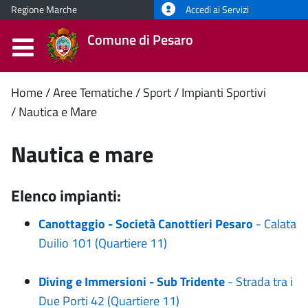
Regione Marche
Accedi ai Servizi
Comune di Pesaro
Contenuto
Home
Aree Tematiche
Sport
Impianti Sportivi
Nautica e Mare
principale
Nautica e mare
Elenco impianti:
Canottaggio - Società Canottieri Pesaro
- Calata
Duilio 101 (Quartiere 11)
Diving e Immersioni - Sub Tridente
- Strada tra i
Due Porti 42 (Quartiere 11)