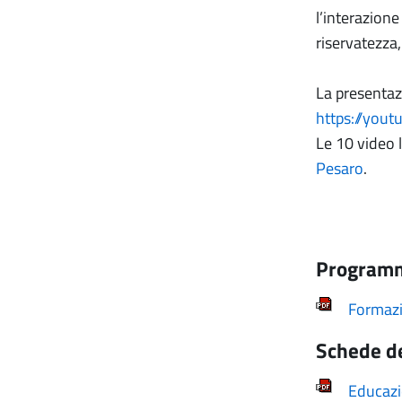
l’interazione 
riservatezza,
La presenta
https://you
Le 10 video l
Pesaro
.
Programma
Formazi
Schede de
Educazi