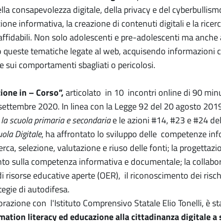
lla consapevolezza digitale, della privacy e del cyberbullism
zione informativa, la creazione di contenuti digitali e la ricerc
affidabili. Non solo adolescenti e pre-adolescenti ma anche 
 queste tematiche legate al web, acquisendo informazioni c
 e sui comportamenti sbagliati o pericolosi.
one in – Corso”,
articolato in 10 incontri online di 90 minu
settembre 2020. In linea con la Legge 92 del 20 agosto 2019
 la scuola primaria e secondaria
e le azioni #14, #23 e #24 de
ola Digitale
, ha affrontato lo sviluppo delle competenze in
icerca, selezione, valutazione e riuso delle fonti; la progettazi
o sulla competenza informativa e documentale; la collabor
 risorse educative aperte (OER), il riconoscimento dei rischi
ategie di autodifesa.
razione con l'Istituto Comprensivo Statale Elio Tonelli, è sta
mation literacy ed educazione alla cittadinanza digitale a 