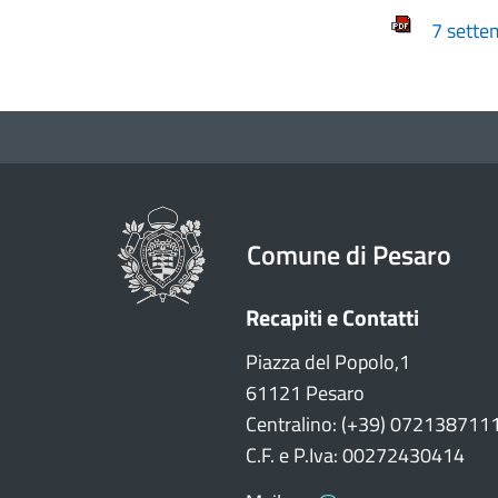
7 sette
Comune di Pesaro
Recapiti e Contatti
Piazza del Popolo,1
61121 Pesaro
Centralino: (+39) 072138711
C.F. e P.Iva: 00272430414