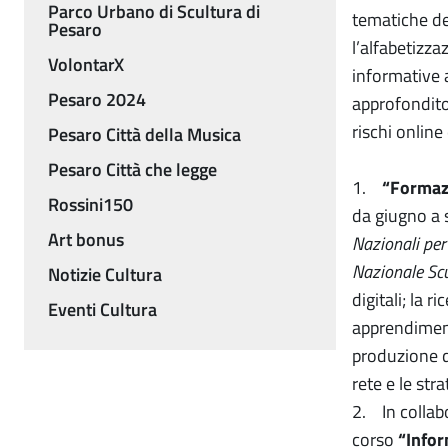
Parco Urbano di Scultura di
tematiche de
Pesaro
l’alfabetizza
VolontarX
informative 
Pesaro 2024
approfondito
rischi online
Pesaro Città della Musica
Pesaro Città che legge
1.
“Formazi
Rossini150
da giugno a 
Art bonus
Nazionali per
Nazionale Scu
Notizie Cultura
digitali; la r
Eventi Cultura
apprendiment
produzione di
rete e le str
2. In collabo
corso
“Infor