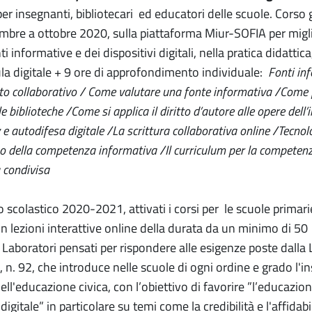
per insegnanti, bibliotecari ed educatori delle scuole. Corso 
mbre a ottobre 2020, sulla piattaforma Miur-SOFIA per miglior
ti informative e dei dispositivi digitali, nella pratica didattic
aula digitale + 9 ore di approfondimento individuale:
Fonti in
o collaborativo / Come valutare una fonte informativa /Come f
le biblioteche /Come si applica il diritto d’autore alle opere dell
 e autodifesa digitale /La scrittura collaborativa online /Tecnol
po della competenza informativa /Il curriculum per la competen
 condivisa
 scolastico 2020-2021, attivati i corsi per le scuole primar
on lezioni interattive online della durata da un minimo di 
. Laboratori pensati per rispondere alle esigenze poste dall
 n. 92, che introduce nelle scuole di ogni ordine e grado l
ell'educazione civica, con l’obiettivo di favorire ”l’educazion
igitale” in particolare su temi come la credibilità e l'affidabil