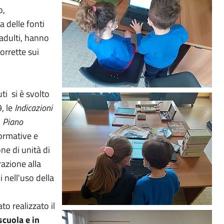
o,
a delle fonti
adulti, hanno
orrette sui
ti si è svolto
, le
Indicazioni
l
Piano
formative e
one di unità di
azione alla
 nell'uso della
to realizzato il
scuola e in