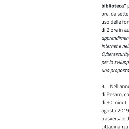
biblioteca”
ore, da sette
uso delle fon
di 2 ore in 
apprendiment
Internet e nel
Cybersecurity
per lo svilup
una proposta
3. Nell’anno
di Pesaro, c
di 90 minuti
agosto 2019,
trasversale d
cittadinanza d