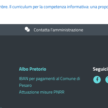
mbre. Il curriculum per la competenza informativa: una prop
Contatta l'amministrazione
Albo Pretorio
Seguici
IBAN per pagamenti al Comune di
Faceboo
T
Pesaro
1
Attuazione misure PNRR