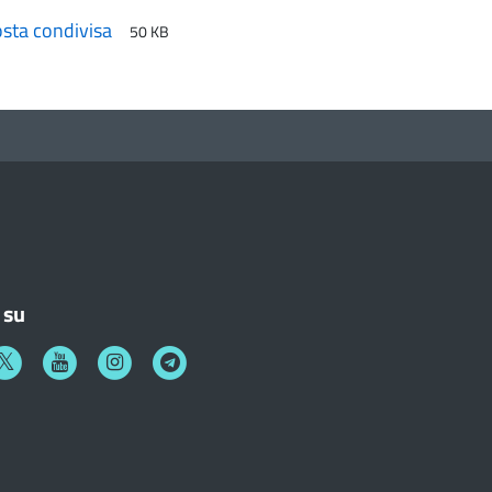
osta condivisa
50 KB
 su
k
witter
Youtube
Instagram
Telegram