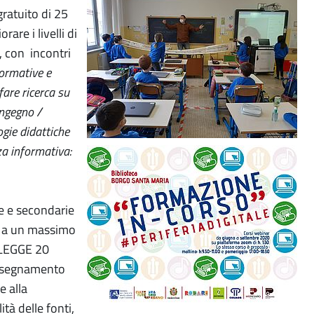
gratuito di 25
are i livelli di
a, con incontri
formative e
are ricerca su
’ingegno /
ogie didattiche
za informativa:
ie e secondarie
50 a un massimo
a LEGGE 20
'insegnamento
e alla
ità delle fonti,