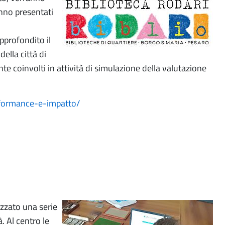
anno presentati
pprofondito il
ella città di
nte coinvolti in attività di simulazione della valutazione
rformance-e-impatto/
izzato una serie
. Al centro le