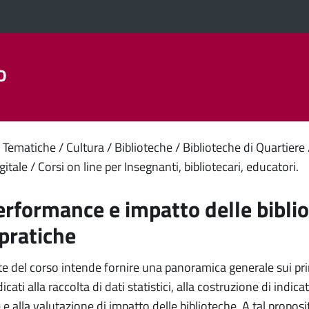
o
Aree Tematiche
La Città
Amministrazione Trasparent
enuto
 Tematiche
Cultura
Biblioteche
Biblioteche di Quartiere
gitale
Corsi on line per Insegnanti, bibliotecari, educatori.
ipale
erformance e impatto delle bibli
pratiche
te del corso intende fornire una panoramica generale sui pri
ati alla raccolta di dati statistici, alla costruzione di indicat
 alla valutazione di impatto delle biblioteche. A tal propos