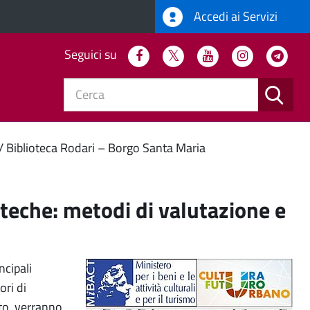
Accedi ai Servizi
Seguici su
Facebook
Twitter
Youtube
Instagram
Tel
CERC
e
Novità in Comune
Biblioteca Rodari – Borgo Santa Maria
oteche: metodi di valutazione e
ncipali
ori di
ito, verranno