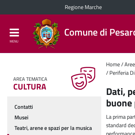
Regione Marche
Comune di Pesar
MENU
Homepage
Il Comune
Cont
Home
Aree
Periferia Di
princ
AREA TEMATICA
CULTURA
Dati, p
buone 
Contatti
Menu
La prima par
Musei
standard dedic
Teatri, arene e spazi per la musica
performance e