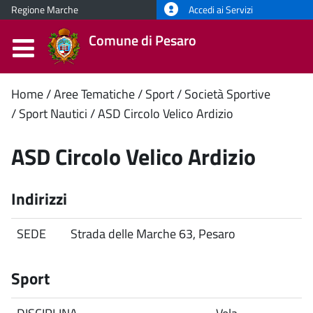
Regione Marche
Accedi ai Servizi
Comune di Pesaro
Contenuto
Home
Aree Tematiche
Sport
Società Sportive
Sport Nautici
ASD Circolo Velico Ardizio
principale
ASD Circolo Velico Ardizio
Indirizzi
SEDE
Strada delle Marche 63, Pesaro
Sport