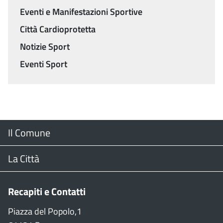
Eventi e Manifestazioni Sportive
Città Cardioprotetta
Notizie Sport
Eventi Sport
Menu
Il Comune
Footer
Il Sindaco
La Città
Giunta Comunale
Web Cam
Recapiti e Contatti
Consiglio Comunale
Stradario
Piazza del Popolo,1