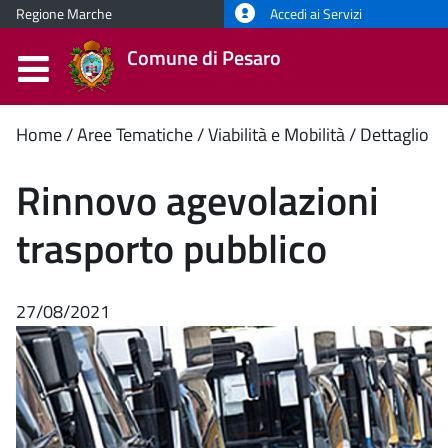
Regione Marche
Accedi ai Servizi
Comune di Pesaro
Contenuto
Home
Aree Tematiche
Viabilità e Mobilità
Dettaglio
principale
Rinnovo agevolazioni
trasporto pubblico
27/08/2021