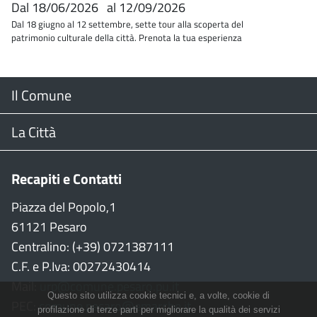
Dal
18/06/2026
al
12/09/2026
Dal 18 giugno al 12 settembre, sette tour alla scoperta del
patrimonio culturale della città. Prenota la tua esperienza
Menu
Il Comune
Footer
Il Sindaco
La Città
Giunta Comunale
Web Cam
Recapiti e Contatti
Consiglio Comunale
Stradario
Piazza del Popolo,1
61121 Pesaro
CON
WiFi
Centralino: (+39) 0721387111
C.F. e P.Iva: 00272430414
Garante persone con disabilità
Città della Musica
Mail:
urp@comune.pesaro.pu.it
Questo sito utilizza cookie tecnici e, a volte, cookie di
PEC:
comune.pesaro@emarche.it
Richiesta sale e patrocinio
Città della Bicicletta
profilazione di terze parti per migliorare la qualità dei servizi