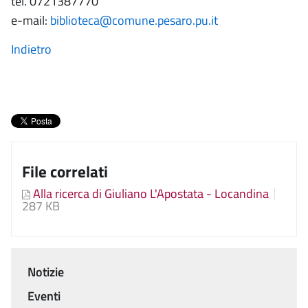
tel. 0721387770
e-mail:
biblioteca@comune.pesaro.pu.it
Indietro
File correlati
Alla ricerca di Giuliano L'Apostata - Locandina
287 KB
Notizie
Menu
Eventi