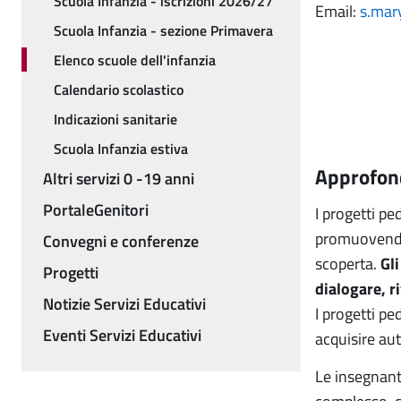
Scuola Infanzia - iscrizioni 2026/27
Email:
s.mar
Scuola Infanzia - sezione Primavera
Elenco scuole dell'infanzia
Calendario scolastico
Indicazioni sanitarie
Scuola Infanzia estiva
Approfon
Altri servizi 0 -19 anni
PortaleGenitori
I progetti pe
promuovendo l
Convegni e conferenze
scoperta.
Gl
Progetti
dialogare, ri
Notizie Servizi Educativi
I progetti p
Eventi Servizi Educativi
acquisire au
Le insegnant