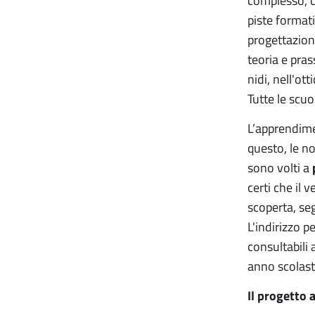
complesso, c
piste formati
progettazion
teoria e pras
nidi, nell'ot
Tutte le scu
L’apprendime
questo, le no
sono volti a
certi che il
scoperta, seg
L'indirizzo p
consultabili 
anno scolast
Il progetto 