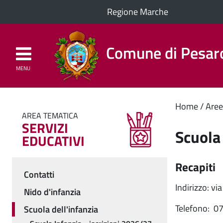
Regione Marche
Comune di Pesar
MENU
Homepage
Il Comune
Cont
Home
Aree
AREA TEMATICA
SERVIZI
princ
Scuola
EDUCATIVI
Recapiti
Contatti
Menu
Indirizzo: v
Nido d'infanzia
Telefono: 0
Scuola dell'infanzia