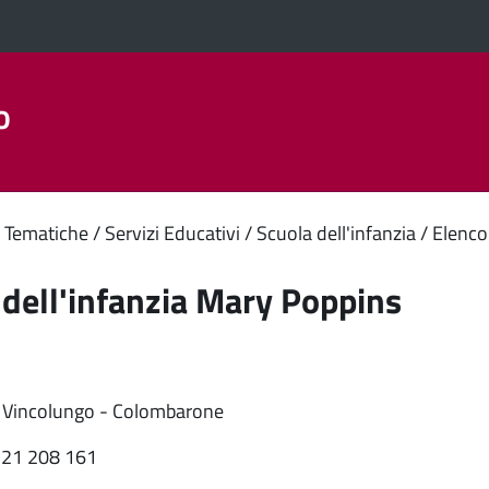
o
Aree Tematiche
La Città
Amministrazione Trasparent
enuto
 Tematiche
Servizi Educativi
Scuola dell'infanzia
Elenco 
ipale
 dell'infanzia Mary Poppins
ia Vincolungo - Colombarone
721 208 161