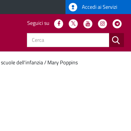
Accedi ai Servizi
Seguici su
Facebook
Twitter
Youtube
Instagram
Tel
CERC
e
Novità in Comune
scuole dell'infanzia
Mary Poppins