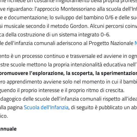
he richiede un costante miglioramento della propria professio
ve riguardano: l'approccio Montessoriano alla scuola dell'Inf
e e documentazione; lo sviluppo del bambino 0/6 e delle su
si musicale secondo il metodo Gordon. Alcuni percorsi coinvol
tica della costruzione di un sistema integrato 0-6.
ole dell'infanzia comunali aderiscono al Progetto Nazionale
N
nto è un processo continuo e trasversale ed avviene in ogn
stre scuole mettono la propria intenzionalità educativa nell’o
promuovere l’esplorazione, la scoperta, la sperimentazio
 vero apprendimento avviene solo nel momento in cui il bambin
uendo il proprio interesse e il proprio ritmo di crescita.
edagogico delle scuole dell'infanzia comunali rispetto all'ide
alla pagina
Scuola dell'Infanzia
, di seguito è pubblicato un a
ico.
annuale