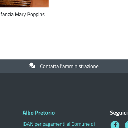
infanzia Mary Poppins
Contatta l'amministrazione
Albo Pretorio
Seguici
IBAN per pagamenti al Comune di
Faceboo
T