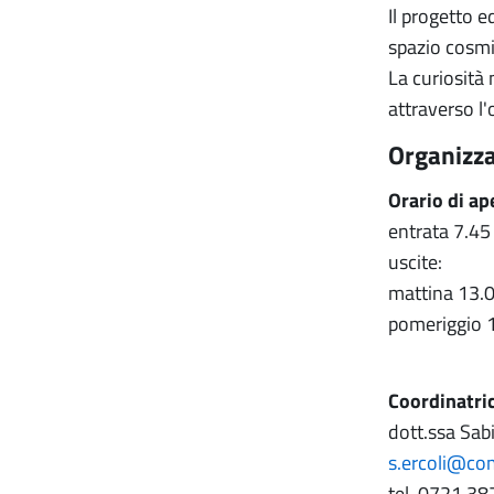
Il progetto 
spazio cosmi
La curiosità 
attraverso l
Organizz
Orario di ap
entrata 7.45
uscite:
mattina 13.
pomeriggio 
Coordinatri
dott.ssa Sabi
s.ercoli@co
tel. 0721 38