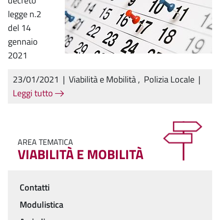
decreto
legge n.2
del 14
gennaio
2021
23/01/2021
|
Viabilità e Mobilità
,
Polizia Locale
|
Leggi tutto
AREA TEMATICA
VIABILITÀ E MOBILITÀ
Contatti
Menu
Modulistica