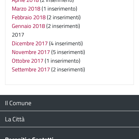
Marzo 2018
(1 inserimento)
Febbraio 2018
(2 inserimenti)
Gennaio 2018
(2 inserimenti)
2017
Dicembre 2017
(4 inserimenti)
Novembre 2017
(5 inserimenti)
Ottobre 2017
(1 inserimento)
Settembre 2017
(2 inserimenti)
Menu
Il Comune
Footer
Il Sindaco
La Città
Giunta Comunale
Web Cam