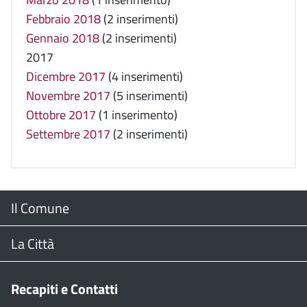
Febbraio 2018
(2 inserimenti)
Gennaio 2018
(2 inserimenti)
2017
Dicembre 2017
(4 inserimenti)
Novembre 2017
(5 inserimenti)
Ottobre 2017
(1 inserimento)
Settembre 2017
(2 inserimenti)
Menu
Il Comune
Footer
Il Sindaco
La Città
Giunta Comunale
Web Cam
Recapiti e Contatti