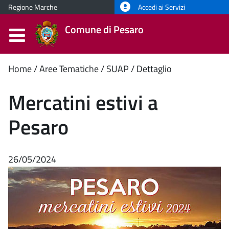
Regione Marche
Accedi ai Servizi
Comune di Pesaro
Contenuto
Home
Aree Tematiche
SUAP
Dettaglio
principale
Mercatini estivi a
Pesaro
26/05/2024