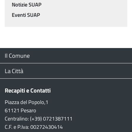
Notizie SUAP
Eventi SUAP
Menu
Il Comune
Footer
Il Sindaco
La Città
Giunta Comunale
Web Cam
Recapiti e Contatti
Consiglio Comunale
Stradario
Piazza del Popolo,1
61121 Pesaro
CON
WiFi
Centralino: (+39) 0721387111
C.F. e P.Iva: 00272430414
Garante persone con disabilità
Città della Musica