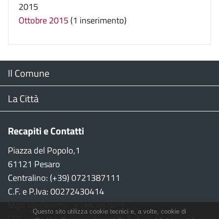
2015
Ottobre 2015
(1 inserimento)
Menu
Il Comune
Footer
Il Sindaco
La Città
Giunta Comunale
Web Cam
Recapiti e Contatti
Consiglio Comunale
Stradario
Piazza del Popolo,1
61121 Pesaro
CON
WiFi
Centralino: (+39) 0721387111
C.F. e P.Iva: 00272430414
Garante persone con disabilità
Città della Musica
Mail:
urp@comune.pesaro.pu.it
Questo sito utilizza cookie tecnici e, a volte, cookie di
PEC:
comune.pesaro@emarche.it