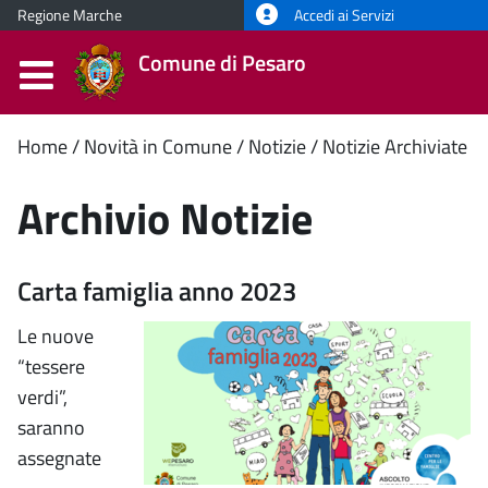
Regione Marche
Accedi ai Servizi
Comune di Pesaro
Contenuto
Home
Novità in Comune
Notizie
Notizie Archiviate
principale
Archivio Notizie
Carta famiglia anno 2023
Le nuove
“tessere
verdi”,
saranno
assegnate