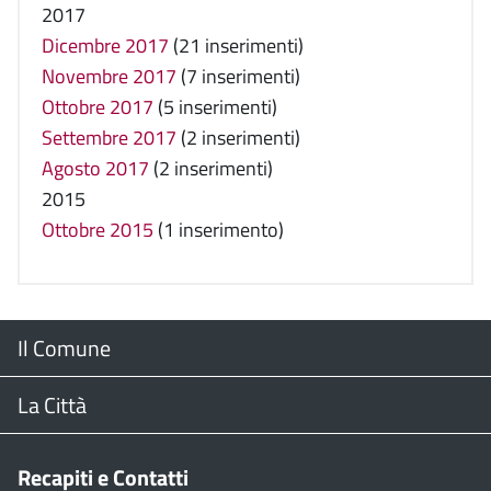
2017
Dicembre 2017
(21 inserimenti)
Novembre 2017
(7 inserimenti)
Ottobre 2017
(5 inserimenti)
Settembre 2017
(2 inserimenti)
Agosto 2017
(2 inserimenti)
2015
Ottobre 2015
(1 inserimento)
Menu
Il Comune
Footer
Il Sindaco
La Città
Giunta Comunale
Web Cam
Recapiti e Contatti