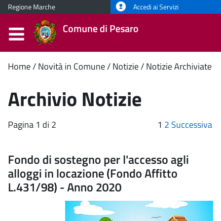
Regione Marche
Accedi ai Servizi
Comune di Pesaro
Contenuto
Home
Novità in Comune
Notizie
Notizie Archiviate
principale
Archivio Notizie
Pagina 1 di 2
1
2
Successiva
Fondo di sostegno per l'accesso agli
alloggi in locazione (Fondo Affitto
L.431/98) - Anno 2020