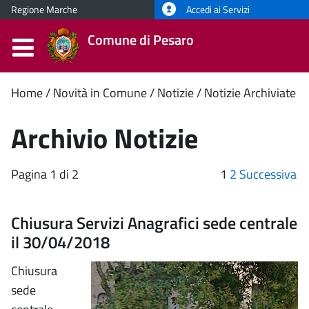
Regione Marche
Accedi ai Servizi
Comune di Pesaro
Contenuto
Home
Novità in Comune
Notizie
Notizie Archiviate
principale
Archivio Notizie
Pagina 1 di 2
1
2
Successiva
Chiusura Servizi Anagrafici sede centrale
il 30/04/2018
Chiusura
sede