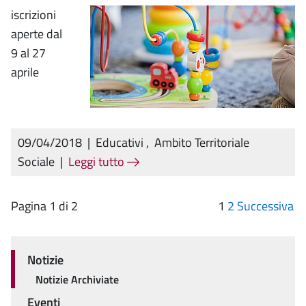
iscrizioni
aperte dal
9 al 27
aprile
09/04/2018
|
Educativi
,
Ambito Territoriale
Sociale
|
Leggi tutto
Pagina 1 di 2
1
2
Successiva
Notizie
Menu
Notizie Archiviate
Eventi